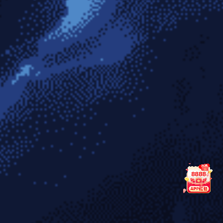
互动内容
提供多种媒体形式如图文、短视频、集锦回顾，
提升星空官方在线登录 的平台使用粘性与用户参
与感。
“非常适合我这种不懂技术的用
“服务响应快