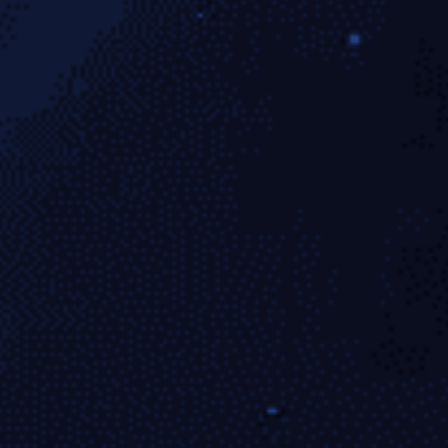
v6.2.0
发布于 2025年8月
新增热门内容展示模块，快速了解当前主流赛
事。
账户系统新增等级显示，成长轨迹清晰。
夜间模式调色优化，更适配星空官方端网站在线
登入-星空(中国)用户浏览习惯。
v5.9.4
发布于 2024年12月
详情页结构优化，支持更多内容层级展示。
新增客服与问题反馈中心入口。
增强后台行为日志追踪，便于问题排查。