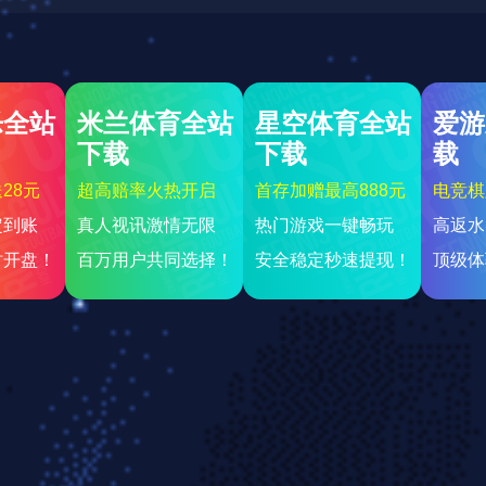
7x24小时服务
专业客服团队全年在
使用无后顾之忧。
多维安全防御模型
录从多个层面构建立体式防御体系，涵盖数据传输、账户操作与
用户营造安全、稳定的使用体验。
数据加密层