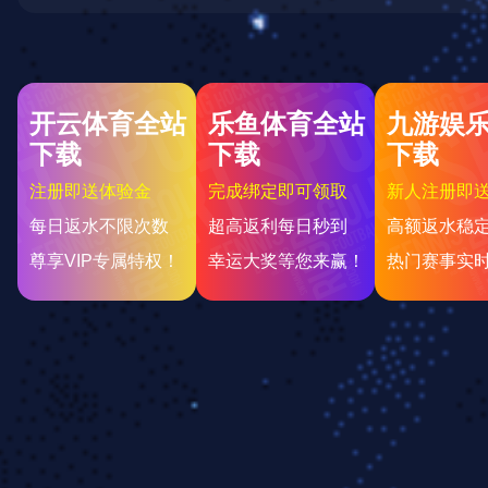
星空官方在线登
身份认证层