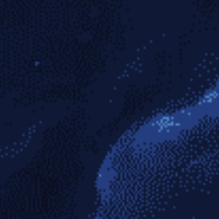
赛事专题
整合重要赛事专题页、球队档案与图文集锦，适
合深入了解比赛背景与阵容走势。
用户真实心声
来自全国各地的真实反馈，见证我们服务的每一步进步。
计感和操作都很棒”
“不只是好用，更让我安心”