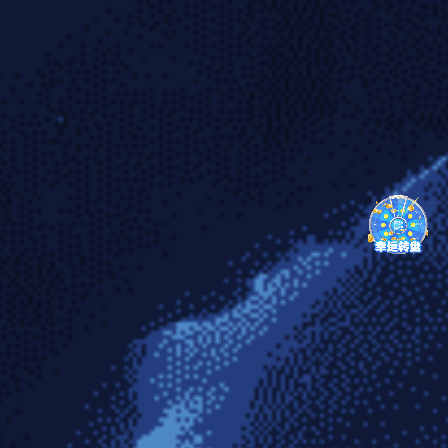
数据中心
整合历史战绩、球员状态与赛事趋势，星空官方
端网站在线登入-星空(中国) 为专业用户提供多维
度分析支持。