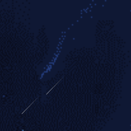
双因子验证
行为识别
通过设备指纹识别、人机验证等方式，全面阻挡
非法访问尝试。
星空