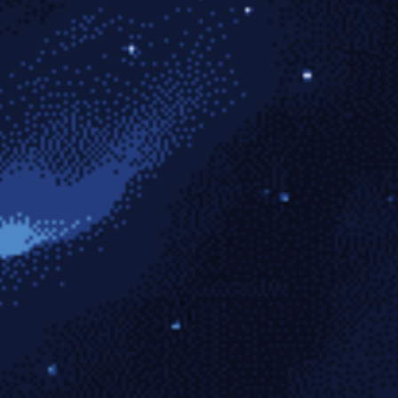
朋友推荐的，一开始没在意，结果发
界面
现星空官方在线登录比想象中更流
本。
畅，数据更新快，还能设定提醒，功
官方端
能挺全。
节上
小林 · 广州
已验证用户
星空官