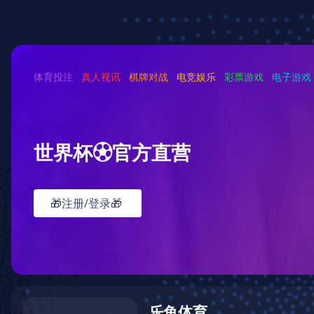
星空官方在线登录
带您
事
专业平台，数据精准，
高清直播
覆盖热
聚焦足球、篮球、电竞等赛事，
每日内
极速访问
下载APP