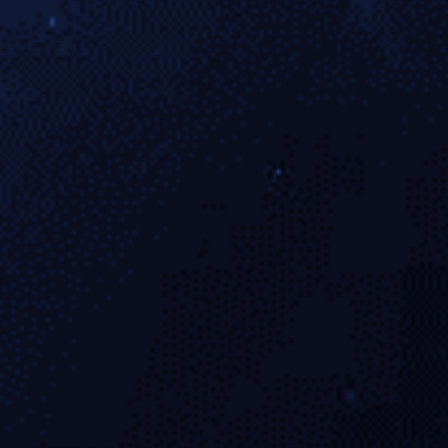
户”
，客
有问题联系客
界面清晰，逻辑顺，爸妈都能轻松上
能感
版本更新也稳
手。查分数、看直播都很方便，也不
化，日常用着
容易卡。
阿斌 ·
Leo · 成都
资深用
老用户
示
断升级。