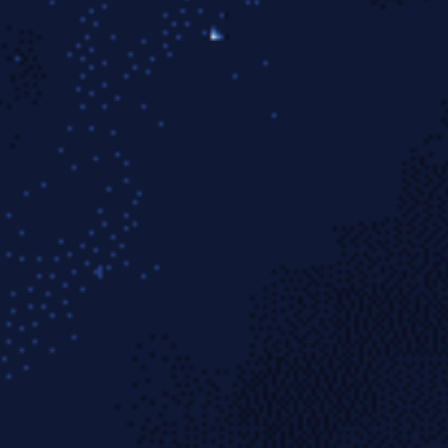
AI监控
风控预警
系统实时分析登录频率、操作路径等指标，提前
发现可疑行为并及时响应。
育动态